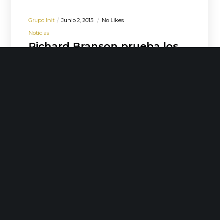
Grupo Init
Junio 2, 2015
No Likes
Noticias
Richard Branson prueba los
vinos de Crusoe Treasure
Al líder visionario y leyenda corporativa
Richard Branson, el vino submarino de
Crusoe Treasure que más le ha gustado
es Crusoe…
LEER MÁS