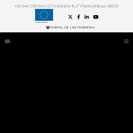
+34 944 015 040 | C/ Uribitarte 6, 2ª Planta Bilbao 48001
PORTAL DE LAS TXIBIRITAS