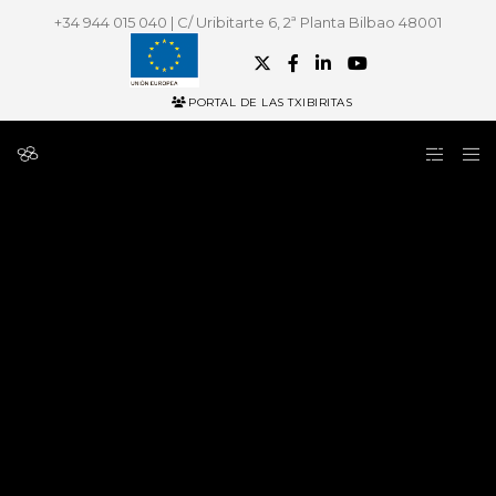
+34 944 015 040 | C/ Uribitarte 6, 2ª Planta Bilbao 48001
PORTAL DE LAS TXIBIRITAS