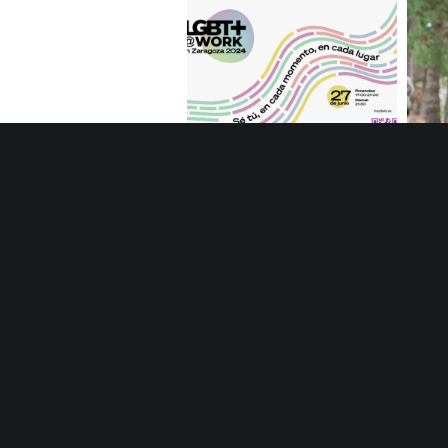
Zaragoza celebra por tercera
Red 
vez ‘LGBT+@work’, evento clave
sobre diversidad laboral
El 11 de diciembre presentaremos los resultados del Laboratorio Horizonte Factoría