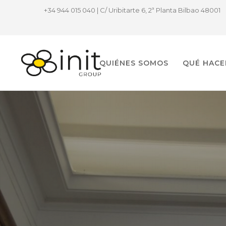
+34 944 015 040 | C/ Uribitarte 6, 2ª Planta Bilbao 48001
QUIÉNES SOMOS
QUÉ HAC