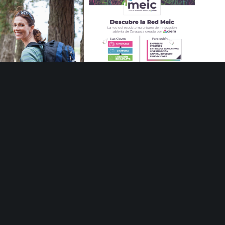
Sororidad en Camino de
Nace la Red MEIC la primera red
Europa
de innovación abierta de
Zaragoza
Share :
Email
Horizonte Factoría se consolida como espacio de referencia para la Innovación Abierta Industrial