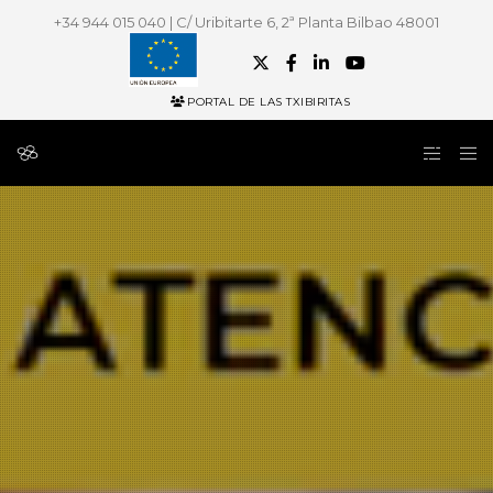
+34 944 015 040 | C/ Uribitarte 6, 2ª Planta Bilbao 48001
PORTAL DE LAS TXIBIRITAS