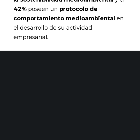
42%
poseen un
protocolo de
comportamiento medioambiental
en
el desarrollo de su actividad
empresarial.
Colaboración
El
42% de las empresas
han realizado
proyectos de colaboración
con o para
otros miembros del CIEM Zaragoza lo
cual deviene en un factor de
competitividad en el mercado actual.
El CIEM se mantiene, así como un