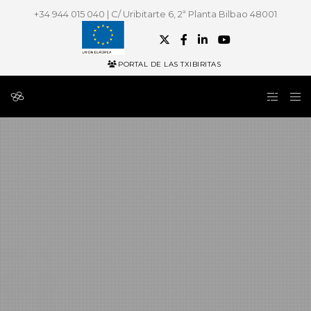
+34 944 015 040 | C/ Uribitarte 6, 2ª Planta Bilbao 48001
PORTAL DE LAS TXIBIRITAS