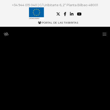
+34 944 015 040 | C/ Uribitarte 6, 2ª Planta Bilbao 48001
PORTAL DE LAS TXIBIRITAS