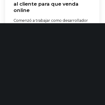
al cliente para que venda
online
Comenzó a trabajar como desarrollador
con el nacimiento de la web 2.0 y su
primer contacto con el eCommerce fue
con…
LEER MÁS