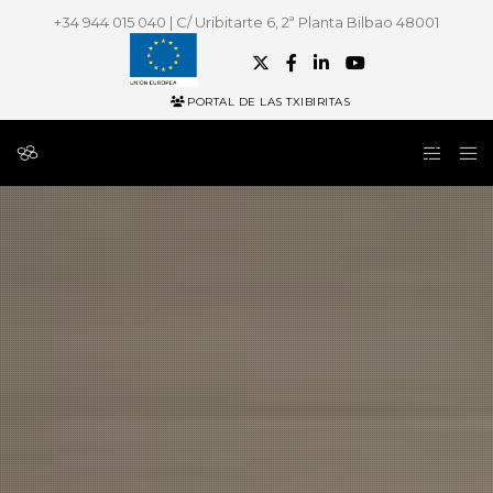
+34 944 015 040 | C/ Uribitarte 6, 2ª Planta Bilbao 48001
PORTAL DE LAS TXIBIRITAS