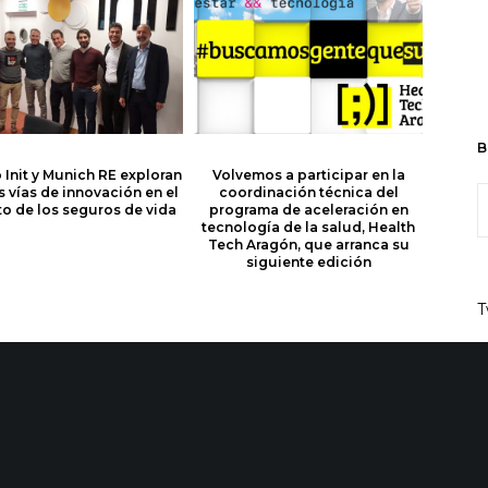
B
 Init y Munich RE exploran
Volvemos a participar en la
s vías de innovación en el
coordinación técnica del
o de los seguros de vida
programa de aceleración en
tecnología de la salud, Health
Tech Aragón, que arranca su
siguiente edición
T
Share :
Email
Jornada de Innovación Abierta entre init Services (@initservices) y Bunt Planet (@buntplanet)