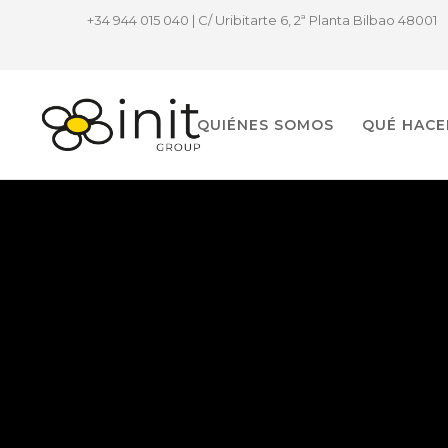
+34 944 015 040 | C/ Uribitarte 6, 2ª Planta Bilbao 48001
QUIÉNES SOMOS
QUÉ HAC