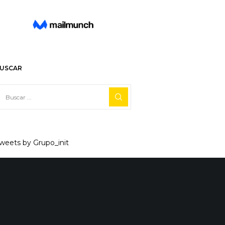
USCAR
weets by Grupo_init
Facebook
X
Linkedin
Reddit
Tumblr
0