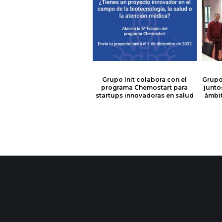
Grupo Init colabora con el
Grupo
programa Chemostart para
junto
startups innovadoras en salud
ámbit
init services desarrolla el proyecto de modernización de la plataforma tecnológica de Serviall