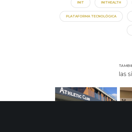
INIT
INITHEALTH
PLATAFORMA TECNOLÓGICA
TAMBI
las 