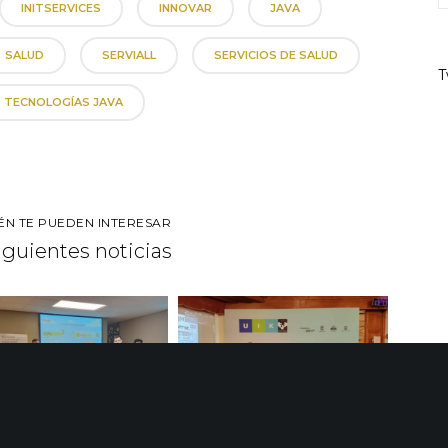
INITSERVICES
INNOVAR
JAVA
SALUD
SERVIALL
SERVICIOS DE SALUD
T
TECNOLOGÍAS JAVA
ÉN TE PUEDEN INTERESAR
siguientes noticias