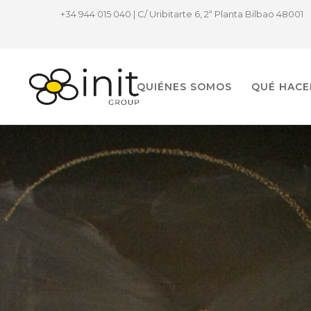
+34 944 015 040 | C/ Uribitarte 6, 2ª Planta Bilbao 48001
QUIÉNES SOMOS
QUÉ HAC