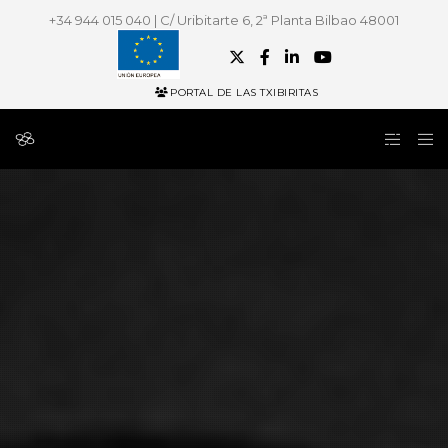
+34 944 015 040 | C/ Uribitarte 6, 2ª Planta Bilbao 48001
PORTAL DE LAS TXIBIRITAS