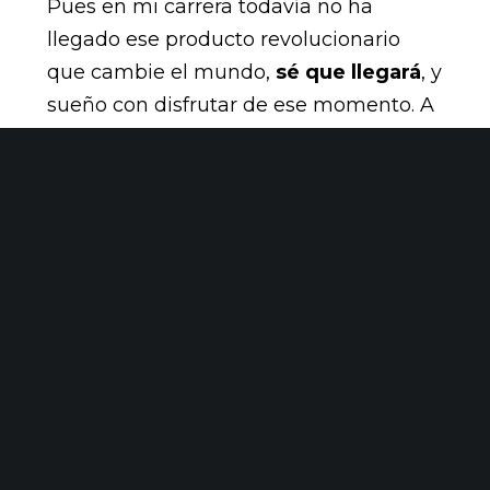
Pues en mi carrera todavía no ha
llegado ese producto revolucionario
que cambie el mundo,
sé que llegará
, y
sueño con disfrutar de ese momento. A
ver si no tarda mucho y tenemos la
suerte de
que sea en init
.
ABDUL MARTÍNEZ CASTRO
CLIENTES
DESARROLLO
EBUSINESS
EQUIPO
INIT SERVICES
LÍDER
LUDEI
PRODUCTOS
SOFTWARE