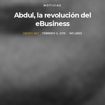
NOTICIAS
Abdul, la revolución del
eBusiness
GRUPO INIT
FEBRERO 2, 2015
NO LIKES