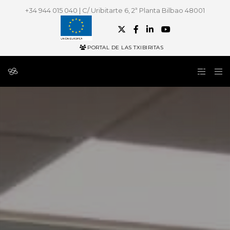
+34 944 015 040 | C/ Uribitarte 6, 2ª Planta Bilbao 48001
PORTAL DE LAS TXIBIRITAS