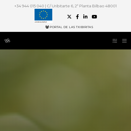
+34 944 015 040 | C/ Uribitarte 6, 2ª Planta Bilbao 48001
PORTAL DE LAS TXIBIRITAS