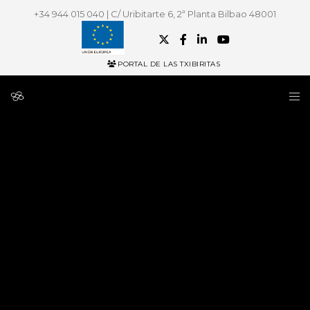
+34 944 015 040 | C/ Uribitarte 6, 2ª Planta Bilbao 48001
PORTAL DE LAS TXIBIRITAS