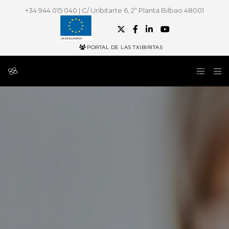
+34 944 015 040 | C/ Uribitarte 6, 2ª Planta Bilbao 48001
PORTAL DE LAS TXIBIRITAS