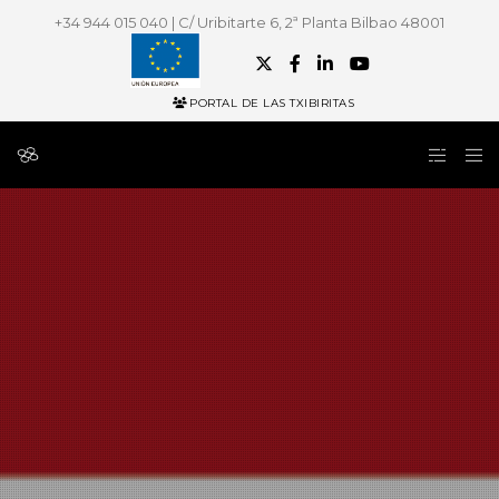
+34 944 015 040 | C/ Uribitarte 6, 2ª Planta Bilbao 48001
PORTAL DE LAS TXIBIRITAS