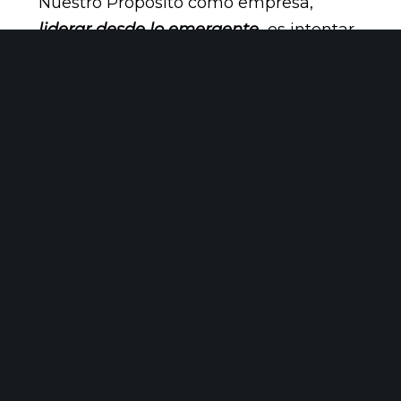
Nuestro Propósito como empresa,
liderar desde lo emergente
,
es intentar
ir y mirar más allá, anticiparnos a lo que
viene e intentar crear caminos nuevos
por los que andar, caminos que den
cierta seguridad a las organizaciones
con las que colaboramos y a las que
acompañamos.
Como acaba diciendo Joxean, “
La
tecnología está ahí, tenemos la
capacidad de hacerlo pero tiene que
ver con la voluntad y actitud de las
personas decisoras para poner en
marcha sistemas nuevos”.