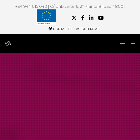
+34 944 015 040 | C/ Uribitarte 6, 2ª Planta Bilbao 48001
PORTAL DE LAS TXIBIRITAS