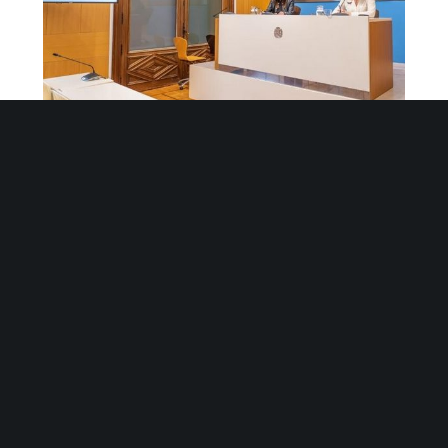
El 81% de las empresas de CIEM Zaragoza sobreviven
con éxito al tercer año y el 33% poseen patentes