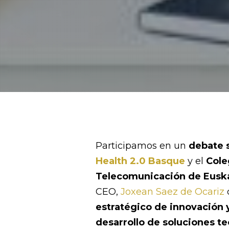
Participamos en un
debate s
Health 2.0 Basque
y el
Cole
Telecomunicación de Eusk
CEO,
Joxean Saez de Ocariz
estratégico de innovación y
desarrollo de soluciones te