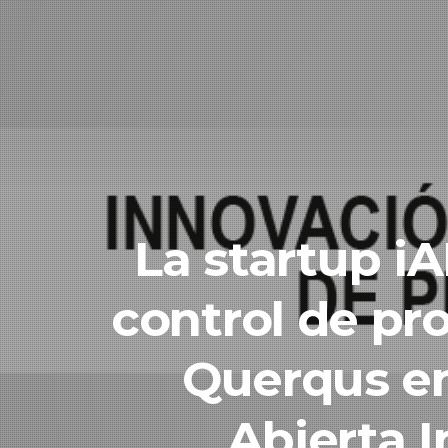
La startup iA
control de pr
Querqus en
Abierta I