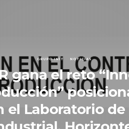
GRUPO INIT
NOTICIAS
R gana el reto “In
oducción” posicio
 el Laboratorio de
ndustrial, Horizont