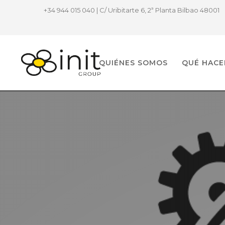
+34 944 015 040 | C/ Uribitarte 6, 2ª Planta Bilbao 48001
QUIÉNES SOMOS
QUÉ HAC