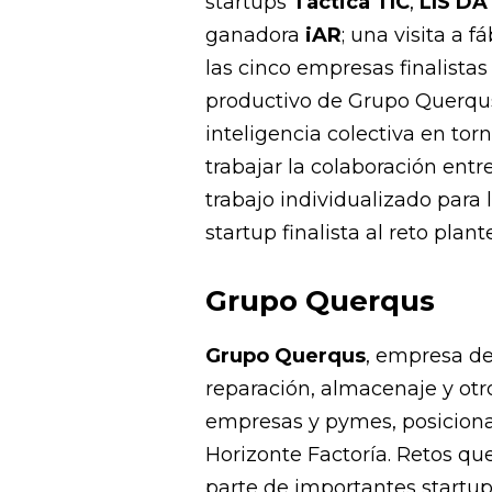
startups
Táctica TIC
,
LIS DA
ganadora
iAR
; una visita a 
las cinco empresas finalista
productivo de Grupo Querqus
inteligencia colectiva en tor
trabajar la colaboración entr
trabajo individualizado para 
startup finalista al reto plant
Grupo Querqus
Grupo Querqus
, empresa de
reparación, almacenaje y otr
empresas y pymes, posiciona
Horizonte Factoría. Retos q
parte de importantes startu