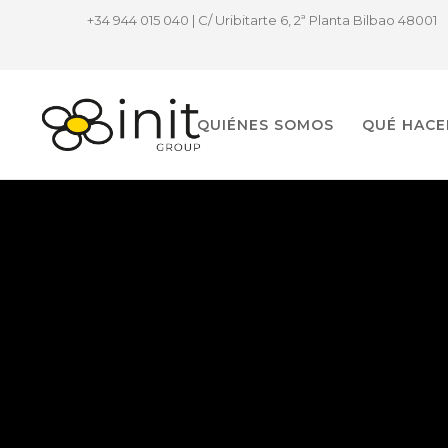
+34 944 015 040 | C/ Uribitarte 6, 2ª Planta Bilbao 48001
QUIÉNES SOMOS
QUÉ HAC