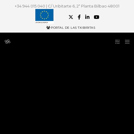
+34 944 015 040 | C/ Uribitarte 6, 2ª Planta Bilbao 48001
PORTAL DE LAS TXIBIRITAS