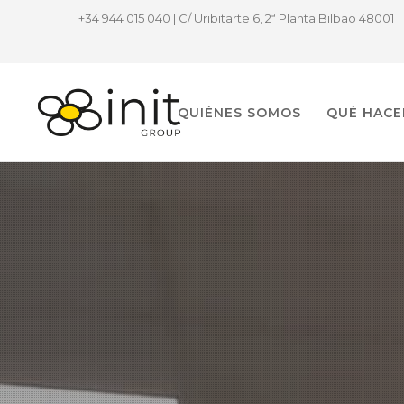
+34 944 015 040 | C/ Uribitarte 6, 2ª Planta Bilbao 48001
QUIÉNES SOMOS
QUÉ HAC