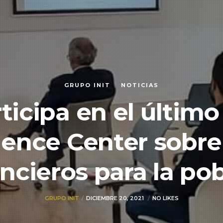
GRUPO INIT
NOTICIAS
rticipa en el últim
gence Center sobr
ancieros para la po
GRUPO INIT
DICIEMBRE 20, 2021
NO LIKES