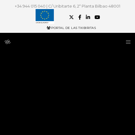
+34 944 015 040 | C/ Uribitarte 6, 2ª Planta Bilbao 48001
PORTAL DE LAS TXIBIRITAS