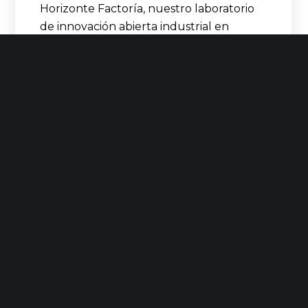
Horizonte Factoría, nuestro laboratorio
de innovación abierta industrial en
colaboración con BStartup de Banco
Sabadell, abre su proceso de captación
en…
LEER MÁS